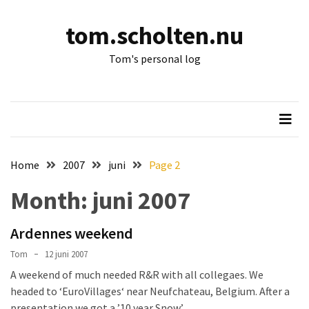
Skip
Skip
to
to
tom.scholten.nu
content
content
RECENTSTE
Tom's personal log
BERICHTEN
After
13
and
a
bit
Home
2007
juni
Page 2
it’s
Month:
juni 2007
time
for
13!
Ardennes weekend
Tom
12 juni 2007
Na
A weekend of much needed R&R with all collegaes. We
13
headed to ‘EuroVillages‘ near Neufchateau, Belgium. After a
en
presentation we got a ’10 year Snow’
een