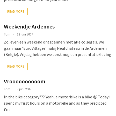
beetje,
READ MORE
komt
13?
Weekendje Ardennes
Dining-
Tom
12 juni 2007
out!
Zo, even een weekend ontspannen met alle collega’s. We
Lekker
gaan naar ‘EuroVillages‘ nabij Neufchateau in de Ardennen
eten
(Belgie). Vrijdag hebben we eerst nog een presentatie/lezing
Special
READ MORE
night
Vroooooooooom
Tom
7 juni 2007
MOST
USED
In the bike category??? Yeah, a motorbike is a bike 🙂 Today i
CATEGORIES
spent my first hours on a motorbike and as they predicted
i’m
Algemeen