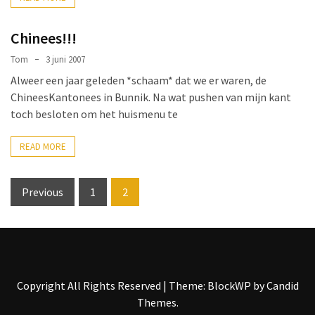
(36)
Chinees!!!
Trouwen
(27)
Tom
3 juni 2007
Alweer een jaar geleden *schaam* dat we er waren, de
Fiets
ChineesKantonees in Bunnik. Na wat pushen van mijn kant
(25)
toch besloten om het huismenu te
READ MORE
Posts
Previous
1
2
pagination
Copyright All Rights Reserved
|
Theme: BlockWP by
Candid
Themes
.