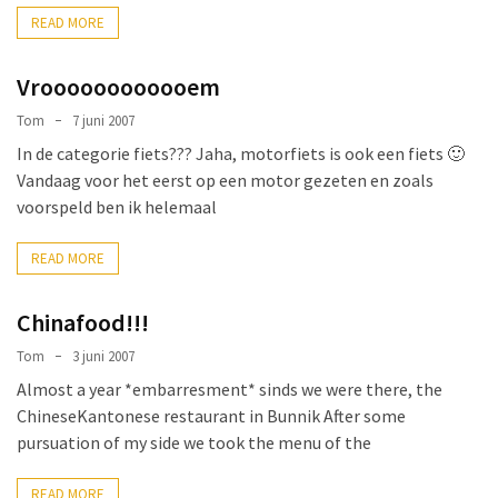
(190)
READ MORE
Algemeen
Vroooooooooooem
@en
(106)
Tom
7 juni 2007
In de categorie fiets??? Jaha, motorfiets is ook een fiets 🙂
Werk
Vandaag voor het eerst op een motor gezeten en zoals
(83)
voorspeld ben ik helemaal
Lekker
READ MORE
(eten
en
Chinafood!!!
drinken)
(55)
Tom
3 juni 2007
Recepten
Almost a year *embarresment* sinds we were there, the
(8)
ChineseKantonese restaurant in Bunnik After some
pursuation of my side we took the menu of the
Motor
READ MORE