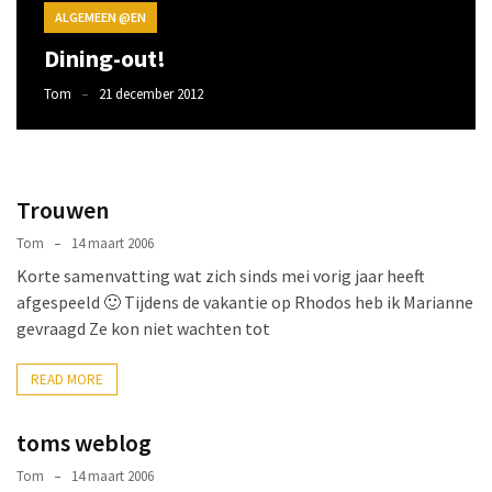
(190)
ALGEMEEN @EN
Dining-out!
Algemeen
@en
Tom
21 december 2012
(106)
Werk
(83)
Trouwen
Lekker
Tom
14 maart 2006
(eten
Korte samenvatting wat zich sinds mei vorig jaar heeft
en
afgespeeld 🙂 Tijdens de vakantie op Rhodos heb ik Marianne
drinken)
gevraagd Ze kon niet wachten tot
(55)
Recepten
READ MORE
(8)
toms weblog
Tom
14 maart 2006
Motor