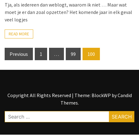
(36)
Tja, als iedereen dan weblogt, waarom ik niet … Maar wat
moet je er dan zoal opzetten? Het komende jaar in elk geval
Trouwen
veel logjes
(27)
READ MORE
Fiets
(25)
Posts
Previous
1
…
99
100
pagination
Copyright All Rights Reserved
|
Theme: BlockWP by
Candid
Themes
.
Search
for: