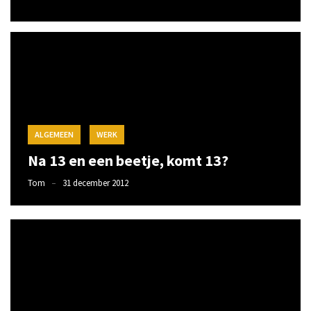
beetje,
komt
13?
Dining-
out!
Lekker
ALGEMEEN
WERK
eten
Na 13 en een beetje, komt 13?
Special
Tom
31 december 2012
night
MOST
USED
CATEGORIES
Algemeen