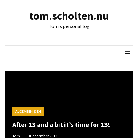
Skip
Skip
to
to
tom.scholten.nu
content
content
RECENTSTE
Tom's personal log
BERICHTEN
After
13
and
a
bit
it’s
time
for
13!
ALGEMEEN @EN
Na
13
After 13 and a bit it’s time for 13!
en
Tom
31 december 2012
een