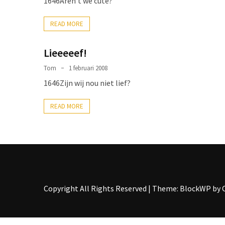
1646Aren’t we cute?
beetje,
komt
READ MORE
13?
Lieeeeef!
Dining-
Tom
1 februari 2008
out!
1646Zijn wij nou niet lief?
Lekker
eten
READ MORE
Special
night
MOST
USED
Copyright All Rights Reserved
|
Theme: BlockWP by
CATEGORIES
Algemeen