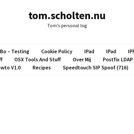
tom.scholten.nu
Tom's personal log
Bo – Testing
Cookie Policy
IPad
IPad
IP
f
OSX Tools And Stuff
Over Mij
Postfix LDAP
owto V1.0
Recipes
Speedtouch SIP Spoof (716)