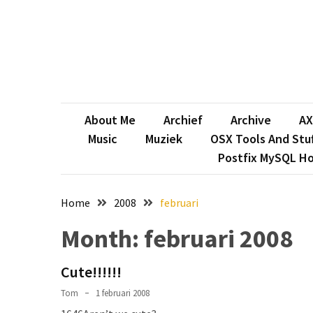
Skip
Skip
to
to
content
content
RECENTSTE
BERICHTEN
After
13
About Me
Archief
Archive
AX
and
Music
Muziek
OSX Tools And Stuf
a
Postfix MySQL H
bit
it’s
time
Home
2008
februari
for
Month:
februari 2008
13!
Na
Cute!!!!!!
13
Tom
1 februari 2008
en
een