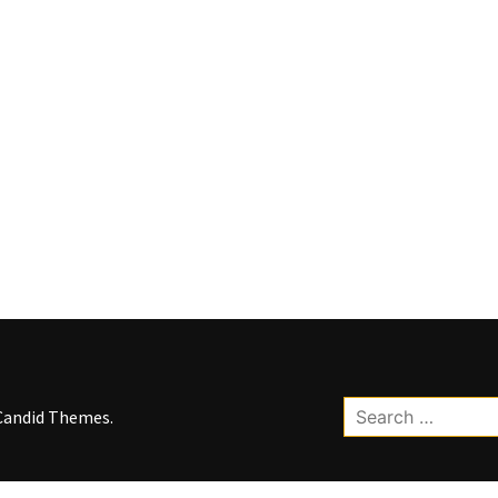
Search
Candid Themes
.
for: