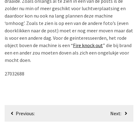
draaide. Zoals onlangs al te zien in een van de posts is de
beetje,
zolder nu min of meer geschikt voor luchtverplaatsing en
komt
daardoor kon nu ook na lang plannen deze machine
13?
‘omhoog’. Zoals te zien is op een van de andere foto’s (even
doorklikken naar de post) moet er nog meer moven maar dat
Dining-
is voor een andere dag. Voor de geinteresseerden, het rode
out!
object boven de machine is een “
Fire knock out
” die bij brand
een en ander zou moeten doven als zich een ongelukje voor
Lekker
mocht doen.
eten
2703
2688
Special
night
MOST
Post
USED
Previous:
Next:
navigation
CATEGORIES
Algemeen