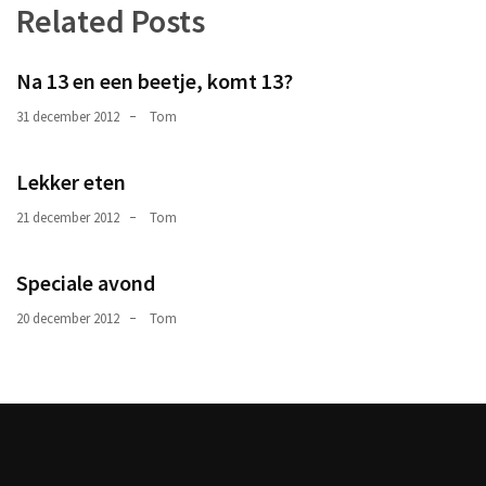
Related Posts
(190)
Algemeen
Na 13 en een beetje, komt 13?
@en
(106)
31 december 2012
Tom
Werk
Lekker eten
(83)
21 december 2012
Tom
Lekker
(eten
Speciale avond
en
drinken)
20 december 2012
Tom
(55)
Recepten
(8)
Motor